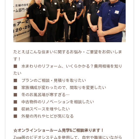
たとえばこんな住まいに関するお悩み・ご要望をお伺いしま
す！
■ 水まわりのリフォーム、いくらかかる？費用相場を知り
たい
■ プランのご相談・見積りを取りたい
■ 家族構成が変わったので、間取りを変更したい
■ 冬のお風呂場が寒すぎる…
■ 中古物件のリノベーションを相談したい
■ 収納スペースを増やしたい
■ 外壁の汚れやヒビが気になる
☆オンラインショールーム見学&ご相談承ります！
Zoom等のビデオシステムを使用して、自宅や職場にいながら