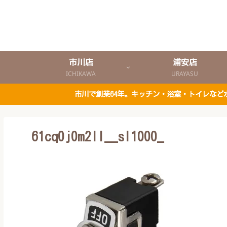
市川店
浦安店
ICHIKAWA
URAYASU
市川で創業64年。キッチン・浴室・トイレな
61cq0j0m2ll__sl1000_