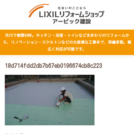
市川で創業64年。キッチン・浴室・トイレなど水まわりのリフォームか
ら、リノベーション・スケルトンなどの大規模な工事まで、実績多数。幅
広く対応が可能です。
18d714fdd2db7b67eb0196674cb8c223