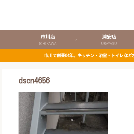
市川店
浦安店
ICHIKAWA
URAYASU
市川で創業64年。キッチン・浴室・トイレな
dscn4656