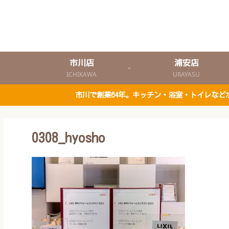
市川店
浦安店
ICHIKAWA
URAYASU
市川で創業64年。キッチン・浴室・トイレな
0308_hyosho