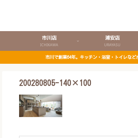
市川店
浦安店
ICHIKAWA
URAYASU
市川で創業64年。キッチン・浴室・トイレな
200280805-140×100