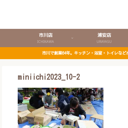
市川店
浦安店
ICHIKAWA
URAYASU
市川で創業64年。キッチン・浴室・トイレな
miniichi2023_10-2