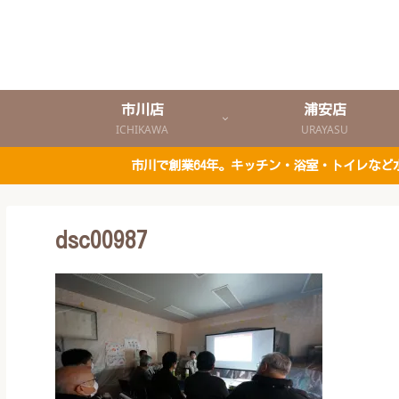
市川店
浦安店
ICHIKAWA
URAYASU
市川で創業64年。キッチン・浴室・トイレな
dsc00987