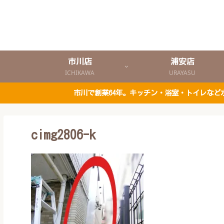
市川店
浦安店
ICHIKAWA
URAYASU
市川で創業64年。キッチン・浴室・トイレな
cimg2806-k