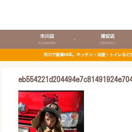
市川店
浦安店
ICHIKAWA
URAYASU
市川で創業64年。キッチン・浴室・トイレな
eb554221d204494e7c81491924e70