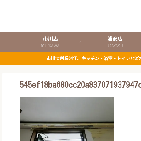
市川店
浦安店
ICHIKAWA
URAYASU
市川で創業64年。キッチン・浴室・トイレな
545ef18ba680cc20a837071937947