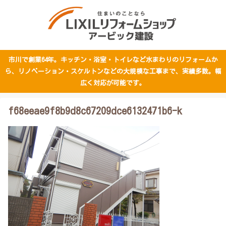
市川で創業64年。キッチン・浴室・トイレなど水まわりのリフォームか
ら、リノベーション・スケルトンなどの大規模な工事まで、実績多数。幅
広く対応が可能です。
f68eeae9f8b9d8c67209dce6132471b6-k