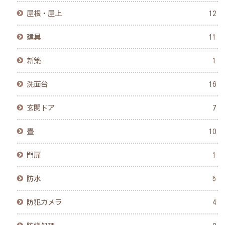
屋根・屋上
12
建具
11
新築
1
洗面台
16
玄関ドア
7
畳
10
門扉
1
防水
5
防犯カメラ
4