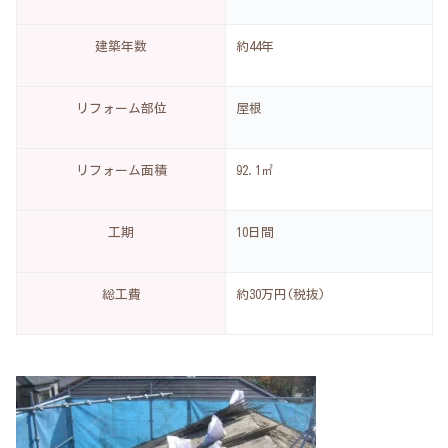
建築年数
約44年
リフォーム部位
屋根
リフォーム面積
92.1㎡
工期
10日間
総工費
約30万円(税抜)