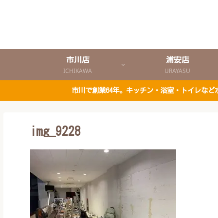
市川店
浦安店
ICHIKAWA
URAYASU
市川で創業64年。キッチン・浴室・トイレな
img_9228