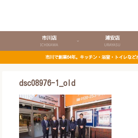
市川店
浦安店
ICHIKAWA
URAYASU
市川で創業64年。キッチン・浴室・トイレな
dsc08976-1_old