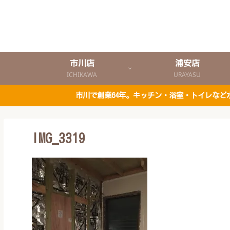
市川店
浦安店
ICHIKAWA
URAYASU
市川で創業64年。キッチン・浴室・トイレな
IMG_3319