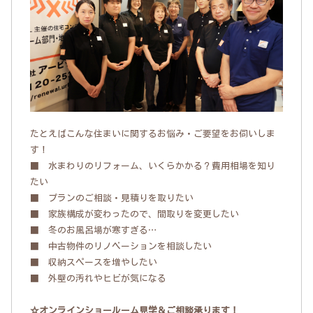
たとえばこんな住まいに関するお悩み・ご要望をお伺いしま
す！
■ 水まわりのリフォーム、いくらかかる？費用相場を知り
たい
■ プランのご相談・見積りを取りたい
■ 家族構成が変わったので、間取りを変更したい
■ 冬のお風呂場が寒すぎる…
■ 中古物件のリノベーションを相談したい
■ 収納スペースを増やしたい
■ 外壁の汚れやヒビが気になる
☆オンラインショールーム見学＆ご相談承ります！