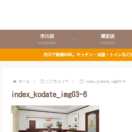
市川店
浦安店
ICHIKAWA
URAYASU
市川で創業64年。キッチン・浴室・トイレな
ホーム
ここちリノベ
index_kodate_img03-6
index_kodate_img03-6