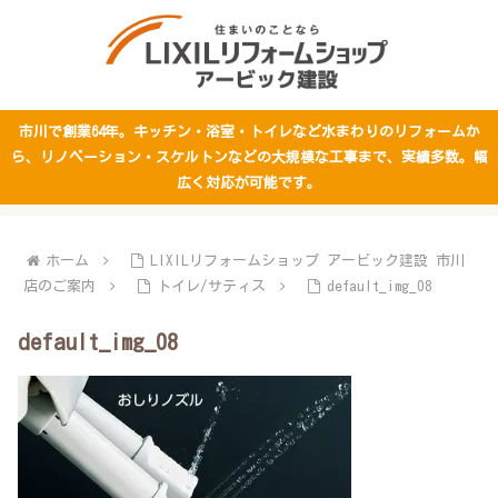
市川で創業64年。キッチン・浴室・トイレなど水まわりのリフォームか
ら、リノベーション・スケルトンなどの大規模な工事まで、実績多数。幅
広く対応が可能です。
ホーム
LIXILリフォームショップ アービック建設 市川
店のご案内
トイレ/サティス
default_img_08
default_img_08