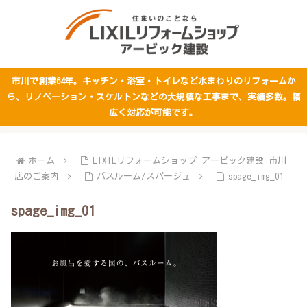
市川で創業64年。キッチン・浴室・トイレなど水まわりのリフォームか
ら、リノベーション・スケルトンなどの大規模な工事まで、実績多数。幅
広く対応が可能です。
ホーム
LIXILリフォームショップ アービック建設 市川
店のご案内
バスルーム/スパージュ
spage_img_01
spage_img_01