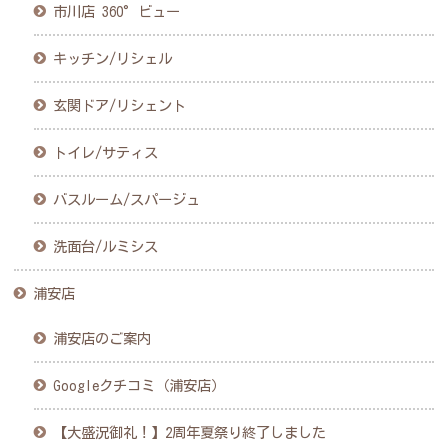
市川店 360°ビュー
キッチン/リシェル
玄関ドア/リシェント
トイレ/サティス
バスルーム/スパージュ
洗面台/ルミシス
浦安店
浦安店のご案内
Googleクチコミ（浦安店）
【大盛況御礼！】2周年夏祭り終了しました