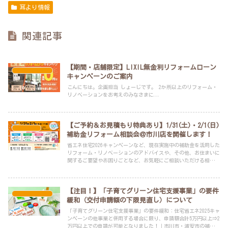
耳より情報
関連記事
【期間・店舗限定】LIXIL無金利リフォームローン
スタッフブログ
キャンペーンのご案内
こんにちは。企画担当 しょーじです。 2か所以上のリフォーム・
リノベーションをお考えのみなさまに...
【ご予約＆お見積もり特典あり】1/31(土)・2/1(日)
イベント
補助金リフォーム相談会＠市川店を開催します！
省エネ住宅2026キャンペーンなど、現在実施中の補助金を活用した
リフォーム・リノベーションのアドバイスや、その他、お住まいに
関するご要望やお困りごとなど、お気軽にご相談いただける相談会
です。
【注目！】「子育てグリーン住宅支援事業」の要件
スタッフブログ
緩和（交付申請額の下限見直し）について
「子育てグリーン住宅支援事業」の要件緩和：住宅省エネ2025キャ
ンペーンの他事業と併用する場合に限り、申請額合計5万円以上⇒2
万円以上での申請が可能となりました！｜市川市・浦安市の補助金