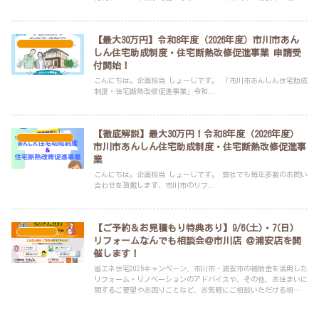
リフォーム・リノベーションは、年間申請実績100件以上のLIXILリ
フォームショップ アービック建設へお任せください！
【最大30万円】令和8年度（2026年度）市川市あん
スタッフブログ
しん住宅助成制度・住宅断熱改修促進事業 申請受
付開始！
こんにちは。企画担当 しょーじです。 「市川市あんしん住宅助成
制度・住宅断熱改修促進事業」令和...
【徹底解説】最大30万円！令和8年度（2026年度）
スタッフブログ
市川市あんしん住宅助成制度・住宅断熱改修促進事
業
こんにちは。企画担当 しょーじです。 弊社でも毎年多数のお問い
合わせを頂戴します、市川市のリフ...
【ご予約＆お見積もり特典あり】9/6(土)・7(日)
イベント
リフォームなんでも相談会＠市川店 ＠浦安店を開
催します！
省エネ住宅2025キャンペーン、市川市・浦安市の補助金を活用した
リフォーム・リノベーションのアドバイスや、その他、お住まいに
関するご要望やお困りごとなど、お気軽にご相談いただける相談会
です。