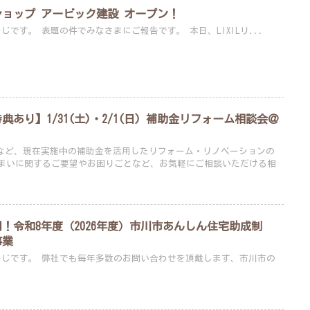
不動産ショップ アービック建設 オープン！
こんにちは。企画担当 しょーじです。 表題の件でみなさまにご報告です。 本日、LIXILリ...
あり】1/31(土)・2/1(日) 補助金リフォーム相談会＠
ーンなど、現在実施中の補助金を活用したリフォーム・リノベーションの
まいに関するご要望やお困りごとなど、お気軽にご相談いただける相
円！令和8年度（2026年度）市川市あんしん住宅助成制
事業
せを頂戴します、市川市の