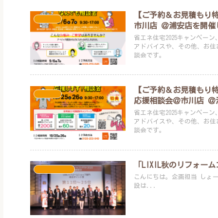
【ご予約＆お見積もり特典
イベント
市川店 ＠浦安店を開催
省エネ住宅2025キャンペ
アドバイスや、その他、お住
談会です。
【ご予約＆お見積もり特典
イベント
応援相談会＠市川店 ＠
省エネ住宅2025キャンペ
アドバイスや、その他、お住
談会です。
「LIXIL秋のリフォー
スタッフブログ
こんにちは。企画担当 しょーじです。 ご報告がたいへん遅くなりまし
設は...