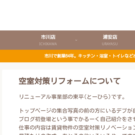
市川店
浦安店
ICHIKAWA
URAYASU
市川で創業64年。キッチン・浴室・トイレな
空室対策リフォームについて
リニューアル事業部の東平(とーひら)です。
トップページの集合写真の前の方にいるデブが
ブログ初登場という事でかるーく自己紹介をさ
仕事の内容は賃貸物件の空室対策リノベーショ