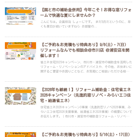
【国と市の補助金併用】今年こそ！お得な窓リフォ
スタッフブログ
ームで快適な夏にしませんか？
こんにちは。企画担当 しょーじです。 まだ5月だというのに、早
くも夏日が続いていますね💦 お部屋の...
【ご予約＆お見積もり特典あり】9/6(土)・7(日)
イベント
リフォームなんでも相談会＠市川店 ＠浦安店を開
催します！
省エネ住宅2025キャンペーン、市川市・浦安市の補助金を活用した
リフォーム・リノベーションのアドバイスや、その他、お住まいに
関するご要望やお困りごとなど、お気軽にご相談いただける相談会
です。
【2026年も継続！】リフォーム補助金：住宅省エネ
スタッフブログ
2026キャンペーン（先進的窓リノベ・みらいエコ住
宅・給湯省エネ）
住宅省エネ2026キャンペーン3事業（先進的窓リノベ2026事業、み
らいエコ住宅2026支援事業、給湯省エネ2026事業）の概要について
お伝えします。｜市川市・浦安市の補助金リフォーム・リノベーシ
ョンは、年間申請実績100件以上のLIXILリフォームショップ アー
ビック建設へお任せください！
【ご予約＆お見積もり特典あり】5/16(土)・17(日)
イベント