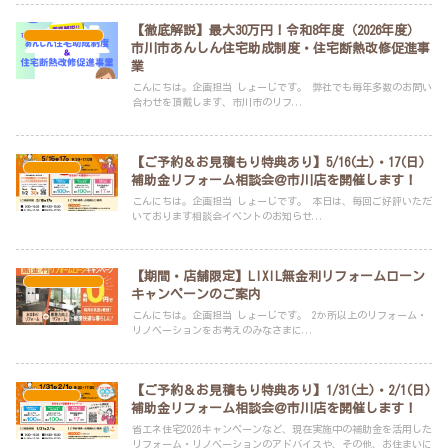
【徹底解説】最大30万円！令和8年度（2026年度）
スタッフブログ
市川市あんしん住宅助成制度・住宅断熱改修促進事
業
こんにちは。企画担当 しょーじです。 弊社でも毎年多数のお問い
合わせを頂戴します、市川市のリフ...
【ご予約＆お見積もり特典あり】5/16(土)・17(日)
イベント
補助金リフォーム相談会＠市川店を開催します！
こんにちは。企画担当 しょーじです。 本日は、毎回ご好評いただ
いております相談会イベントのお知らせ...
【期間・店舗限定】LIXIL無金利リフォームローン
スタッフブログ
キャンペーンのご案内
こんにちは。企画担当 しょーじです。 2か所以上のリフォーム・
リノベーションをお考えのみなさまに...
【ご予約＆お見積もり特典あり】1/31(土)・2/1(日)
イベント
補助金リフォーム相談会＠市川店を開催します！
省エネ住宅2026キャンペーンなど、現在実施中の補助金を活用した
リフォーム・リノベーションのアドバイスや、その他、お住まいに