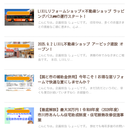
LIXILリフォームショップ×不動産ショップ ラッピ
スタッフブログ
ングバス🚌の運行スタート！
こんにちは。企画担当 しょーじです。 旧年中は、多くのお客さま
との素敵なご縁に恵まれ、心よ...
2025.9.2 LIXIL不動産ショップ アービック建設 オ
スタッフブログ
ープン！
こんにちは。企画担当 しょーじです。 表題の件でみなさまにご報
告です。 本日、LIXILリ...
【国と市の補助金併用】今年こそ！お得な窓リフォ
スタッフブログ
ームで快適な夏にしませんか？
こんにちは。企画担当 しょーじです。 まだ5月だというのに、早
くも夏日が続いていますね💦 お部屋の...
【徹底解説】最大30万円！令和8年度（2026年度）
スタッフブログ
市川市あんしん住宅助成制度・住宅断熱改修促進事
業
こんにちは。企画担当 しょーじです。 弊社でも毎年多数のお問い