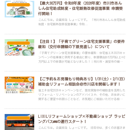
【最大30万円】令和8年度（2026年度）市川市あん
スタッフブログ
しん住宅助成制度・住宅断熱改修促進事業 申請受
付開始！
こんにちは。企画担当 しょーじです。 「市川市あんしん住宅助成
制度・住宅断熱改修促進事業」令和...
【注目！】「子育てグリーン住宅支援事業」の要件
スタッフブログ
緩和（交付申請額の下限見直し）について
「子育てグリーン住宅支援事業」の要件緩和：住宅省エネ2025キャ
ンペーンの他事業と併用する場合に限り、申請額合計5万円以上⇒2
万円以上での申請が可能となりました！｜市川市・浦安市の補助金
リフォーム・リノベーションは、年間申請実績100件以上のLIXILリ
フォームショップ アービック建設へお任せください！
【ご予約＆お見積もり特典あり】1/31(土)・2/1(日)
イベント
補助金リフォーム相談会＠市川店を開催します！
省エネ住宅2026キャンペーンなど、現在実施中の補助金を活用した
リフォーム・リノベーションのアドバイスや、その他、お住まいに
関するご要望やお困りごとなど、お気軽にご相談いただける相談会
です。
LIXILリフォームショップ×不動産ショップ ラッピ
スタッフブログ
ングバス🚌の運行スタート！
こんにちは。企画担当 しょーじです。 旧年中は、多くのお客さま