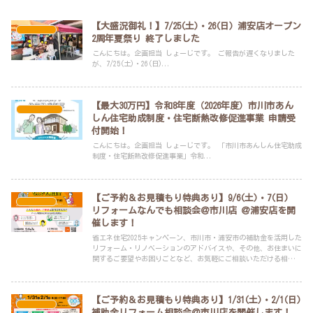
【大盛況御礼！】7/25(土)・26(日) 浦安店オープン
イベント
2周年夏祭り 終了しました
こんにちは。企画担当 しょーじです。 ご報告が遅くなりました
が、7/25(土)・26(日)...
【最大30万円】令和8年度（2026年度）市川市あん
耳より情報
しん住宅助成制度・住宅断熱改修促進事業 申請受
付開始！
こんにちは。企画担当 しょーじです。 「市川市あんしん住宅助成
制度・住宅断熱改修促進事業」令和...
【ご予約＆お見積もり特典あり】9/6(土)・7(日)
イベント
リフォームなんでも相談会＠市川店 ＠浦安店を開
催します！
省エネ住宅2025キャンペーン、市川市・浦安市の補助金を活用した
リフォーム・リノベーションのアドバイスや、その他、お住まいに
関するご要望やお困りごとなど、お気軽にご相談いただける相談会
です。
【ご予約＆お見積もり特典あり】1/31(土)・2/1(日)
イベント
補助金リフォーム相談会＠市川店を開催します！