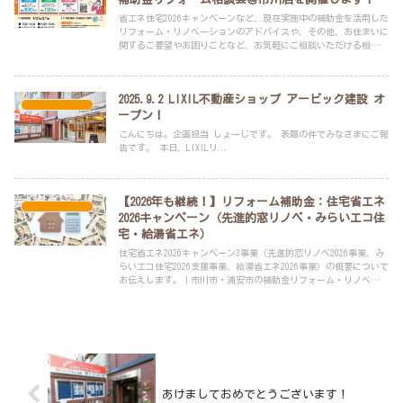
省エネ住宅2026キャンペーンなど、現在実施中の補助金を活用した
リフォーム・リノベーションのアドバイスや、その他、お住まいに
関するご要望やお困りごとなど、お気軽にご相談いただける相談会
です。
2025.9.2 LIXIL不動産ショップ アービック建設 オ
スタッフブログ
ープン！
こんにちは。企画担当 しょーじです。 表題の件でみなさまにご報
告です。 本日、LIXILリ...
【2026年も継続！】リフォーム補助金：住宅省エネ
スタッフブログ
2026キャンペーン（先進的窓リノベ・みらいエコ住
宅・給湯省エネ）
住宅省エネ2026キャンペーン3事業（先進的窓リノベ2026事業、み
らいエコ住宅2026支援事業、給湯省エネ2026事業）の概要について
お伝えします。｜市川市・浦安市の補助金リフォーム・リノベーシ
ョンは、年間申請実績100件以上のLIXILリフォームショップ アー
ビック建設へお任せください！
あけましておめでとうございます！