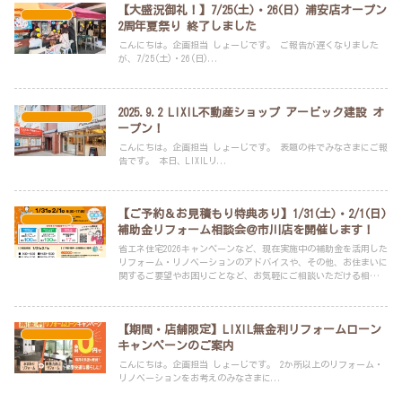
【大盛況御礼！】7/25(土)・26(日) 浦安店オープン
イベント
2周年夏祭り 終了しました
こんにちは。企画担当 しょーじです。 ご報告が遅くなりました
が、7/25(土)・26(日)...
2025.9.2 LIXIL不動産ショップ アービック建設 オ
スタッフブログ
ープン！
こんにちは。企画担当 しょーじです。 表題の件でみなさまにご報
告です。 本日、LIXILリ...
【ご予約＆お見積もり特典あり】1/31(土)・2/1(日)
イベント
補助金リフォーム相談会＠市川店を開催します！
省エネ住宅2026キャンペーンなど、現在実施中の補助金を活用した
リフォーム・リノベーションのアドバイスや、その他、お住まいに
関するご要望やお困りごとなど、お気軽にご相談いただける相談会
です。
【期間・店舗限定】LIXIL無金利リフォームローン
スタッフブログ
キャンペーンのご案内
こんにちは。企画担当 しょーじです。 2か所以上のリフォーム・
リノベーションをお考えのみなさまに...