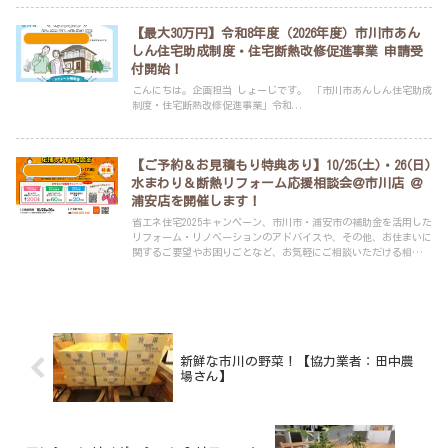
【最大30万円】令和8年度（2026年度）市川市あん
耳より情報
しん住宅助成制度・住宅断熱改修促進事業 申請受
付開始！
こんにちは。企画担当 しょーじです。 「市川市あんしん住宅助成
制度・住宅断熱改修促進事業」令和...
【ご予約＆お見積もり特典あり】10/25(土)・26(日)
イベント
水まわり＆断熱リフォーム応援相談会＠市川店 ＠
浦安店を開催します！
省エネ住宅2025キャンペーン、市川市・浦安市の補助金を活用した
リフォーム・リノベーションのアドバイスや、その他、お住まいに
関するご要望やお困りごとなど、お気軽にご相談いただける相談会
です。
新鮮な市川の野菜！【協力業者：田中農
場さん】