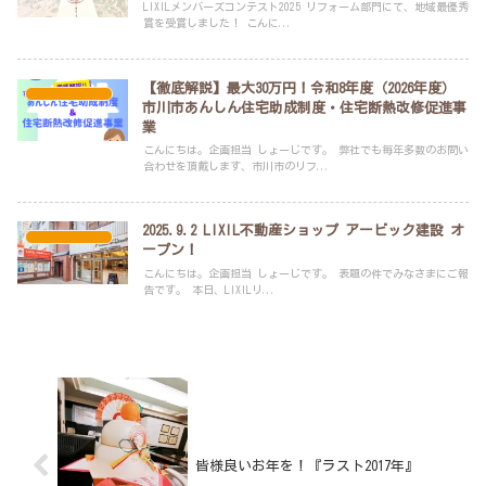
LIXILメンバーズコンテスト2025 リフォーム部門にて、地域最優秀
賞を受賞しました！ こんに...
【徹底解説】最大30万円！令和8年度（2026年度）
スタッフブログ
市川市あんしん住宅助成制度・住宅断熱改修促進事
業
こんにちは。企画担当 しょーじです。 弊社でも毎年多数のお問い
合わせを頂戴します、市川市のリフ...
2025.9.2 LIXIL不動産ショップ アービック建設 オ
スタッフブログ
ープン！
こんにちは。企画担当 しょーじです。 表題の件でみなさまにご報
告です。 本日、LIXILリ...
皆様良いお年を！『ラスト2017年』