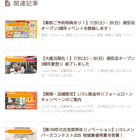
関連記事
【事前ご予約特典あり！】7/25(土)・26(日) 浦安店
イベント
オープン2周年イベントを開催します！
浦安 リフォーム,浦安 リノベーション,浦安 お祭り,浦安 イベン
ト
【大盛況御礼！】7/25(土)・26(日) 浦安店オープン
イベント
2周年夏祭り 終了しました
こんにちは。企画担当 しょーじです。 ご報告が遅くなりました
が、7/25(土)・26(日)...
【期間・店舗限定】LIXIL無金利リフォームローン
スタッフブログ
キャンペーンのご案内
こんにちは。企画担当 しょーじです。 2か所以上のリフォーム・
リノベーションをお考えのみなさまに...
【築100年の古民家再生リノベーション】LIXILメン
スタッフブログ
バーズコンテスト2025 地域最優秀賞を受賞！