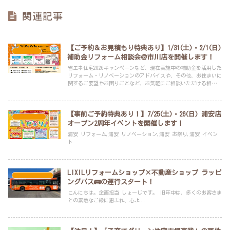
関連記事
【ご予約＆お見積もり特典あり】1/31(土)・2/1(日)
イベント
補助金リフォーム相談会＠市川店を開催します！
省エネ住宅2026キャンペーンなど、現在実施中の補助金を活用した
リフォーム・リノベーションのアドバイスや、その他、お住まいに
関するご要望やお困りごとなど、お気軽にご相談いただける相談会
です。
【事前ご予約特典あり！】7/25(土)・26(日) 浦安店
耳より情報
オープン2周年イベントを開催します！
浦安 リフォーム,浦安 リノベーション,浦安 お祭り,浦安 イベン
ト
LIXILリフォームショップ×不動産ショップ ラッピ
スタッフブログ
ングバス🚌の運行スタート！
こんにちは。企画担当 しょーじです。 旧年中は、多くのお客さま
との素敵なご縁に恵まれ、心よ...