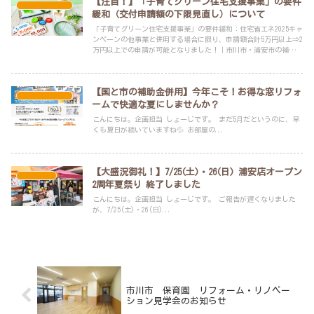
【注目！】「子育てグリーン住宅支援事業」の要件
スタッフブログ
緩和（交付申請額の下限見直し）について
「子育てグリーン住宅支援事業」の要件緩和：住宅省エネ2025キャ
ンペーンの他事業と併用する場合に限り、申請額合計5万円以上⇒2
万円以上での申請が可能となりました！｜市川市・浦安市の補助金
リフォーム・リノベーションは、年間申請実績100件以上のLIXILリ
フォームショップ アービック建設へお任せください！
【国と市の補助金併用】今年こそ！お得な窓リフォ
スタッフブログ
ームで快適な夏にしませんか？
こんにちは。企画担当 しょーじです。 まだ5月だというのに、早
くも夏日が続いていますね💦 お部屋の...
【大盛況御礼！】7/25(土)・26(日) 浦安店オープン
イベント
2周年夏祭り 終了しました
こんにちは。企画担当 しょーじです。 ご報告が遅くなりました
が、7/25(土)・26(日)...
市川市 保育園 リフォーム・リノベー
ション見学会のお知らせ