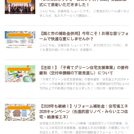
スタッフブログ
式にて表彰いただきました！
こんにちは。企画担当 しょーじです。 ご報告がたいへん遅くなり
ましたが、私たちアービック建設は...
【国と市の補助金併用】今年こそ！お得な窓リフォ
スタッフブログ
ームで快適な夏にしませんか？
こんにちは。企画担当 しょーじです。 まだ5月だというのに、早
くも夏日が続いていますね💦 お部屋の...
【注目！】「子育てグリーン住宅支援事業」の要件
スタッフブログ
緩和（交付申請額の下限見直し）について
「子育てグリーン住宅支援事業」の要件緩和：住宅省エネ2025キャ
ンペーンの他事業と併用する場合に限り、申請額合計5万円以上⇒2
万円以上での申請が可能となりました！｜市川市・浦安市の補助金
リフォーム・リノベーションは、年間申請実績100件以上のLIXILリ
フォームショップ アービック建設へお任せください！
【2026年も継続！】リフォーム補助金：住宅省エネ
スタッフブログ
2026キャンペーン（先進的窓リノベ・みらいエコ住
宅・給湯省エネ）
住宅省エネ2026キャンペーン3事業（先進的窓リノベ2026事業、み
らいエコ住宅2026支援事業、給湯省エネ2026事業）の概要について
お伝えします。｜市川市・浦安市の補助金リフォーム・リノベーシ