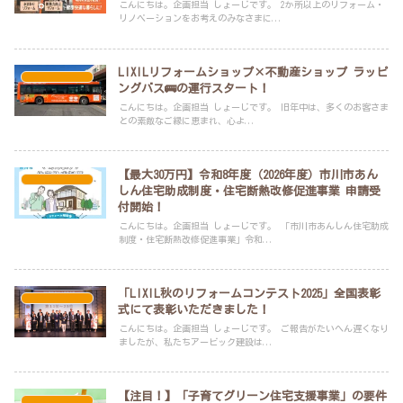
こんにちは。企画担当 しょーじです。 2か所以上のリフォーム・
リノベーションをお考えのみなさまに...
LIXILリフォームショップ×不動産ショップ ラッピ
スタッフブログ
ングバス🚌の運行スタート！
こんにちは。企画担当 しょーじです。 旧年中は、多くのお客さま
との素敵なご縁に恵まれ、心よ...
【最大30万円】令和8年度（2026年度）市川市あん
スタッフブログ
しん住宅助成制度・住宅断熱改修促進事業 申請受
付開始！
こんにちは。企画担当 しょーじです。 「市川市あんしん住宅助成
制度・住宅断熱改修促進事業」令和...
「LIXIL秋のリフォームコンテスト2025」全国表彰
スタッフブログ
式にて表彰いただきました！
こんにちは。企画担当 しょーじです。 ご報告がたいへん遅くなり
ましたが、私たちアービック建設は...
【注目！】「子育てグリーン住宅支援事業」の要件
スタッフブログ