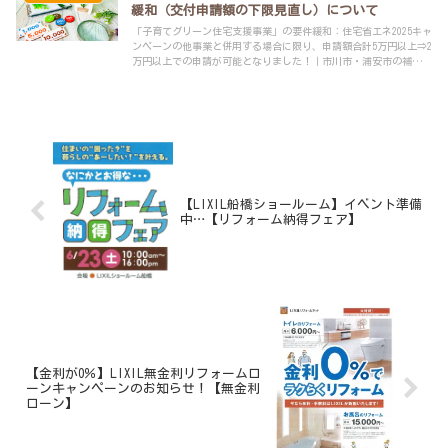
緩和（交付申請額の下限見直し）について
「子育てグリーン住宅支援事業」の要件緩和：住宅省エネ2025キャ
ンペーンの他事業と併用する場合に限り、申請額合計5万円以上⇒2
万円以上での申請が可能となりました！｜市川市・浦安市の補助金
リフォーム・リノベーションは、年間申請実績100件以上のLIXILリ
フォームショップ アービック建設へお任せください！
【LIXIL船橋ショールーム】イベント準備
中…【リフォーム納得フェア】
【金利が0％】LIXIL無金利リフォームロ
ーンキャンペーンのお知らせ！【無金利
ローン】